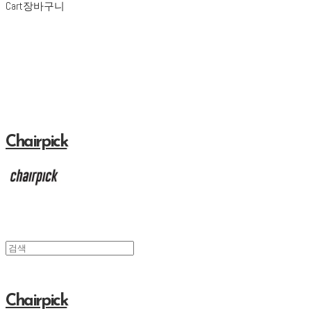
Cart
장바구니
Chairpick
Chairpick