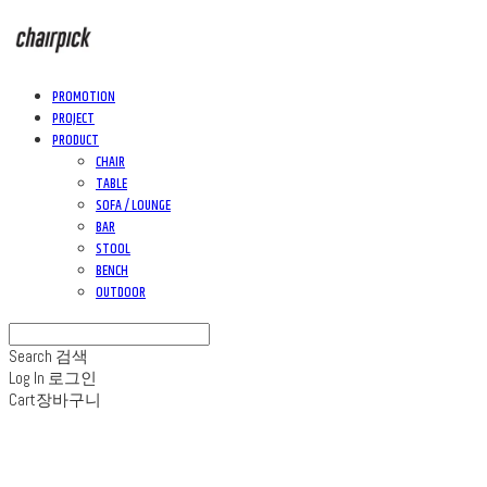
PROMOTION
PROJECT
PRODUCT
CHAIR
TABLE
SOFA / LOUNGE
BAR
STOOL
BENCH
OUTDOOR
Search
검색
Log In
로그인
Cart
장바구니