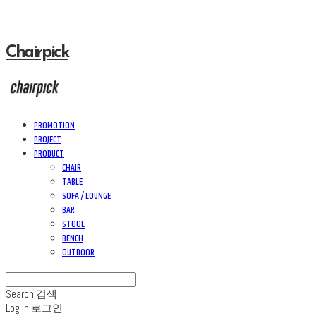
Chairpick
PROMOTION
PROJECT
PRODUCT
CHAIR
TABLE
SOFA / LOUNGE
BAR
STOOL
BENCH
OUTDOOR
Search
검색
Log In
로그인