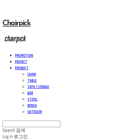
Chairpick
PROMOTION
PROJECT
PRODUCT
CHAIR
TABLE
SOFA / LOUNGE
BAR
STOOL
BENCH
OUTDOOR
Search
검색
Log In
로그인