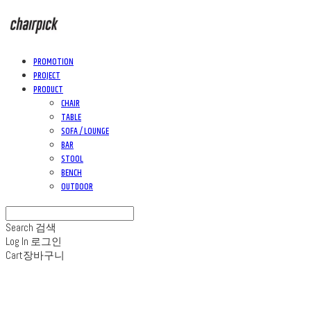
PROMOTION
PROJECT
PRODUCT
CHAIR
TABLE
SOFA / LOUNGE
BAR
STOOL
BENCH
OUTDOOR
Search
검색
Log In
로그인
Cart
장바구니