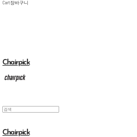
Cart
장바구니
Chairpick
Chairpick