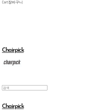
Cart
장바구니
Chairpick
Chairpick