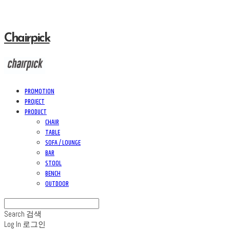
Chairpick
PROMOTION
PROJECT
PRODUCT
CHAIR
TABLE
SOFA / LOUNGE
BAR
STOOL
BENCH
OUTDOOR
Search
검색
Log In
로그인