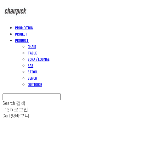
PROMOTION
PROJECT
PRODUCT
CHAIR
TABLE
SOFA / LOUNGE
BAR
STOOL
BENCH
OUTDOOR
Search
검색
Log In
로그인
Cart
장바구니