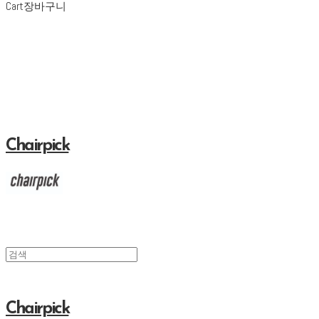
Cart
장바구니
Chairpick
Chairpick