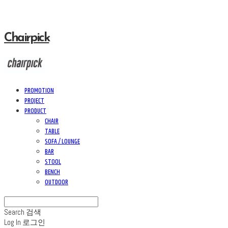
Chairpick
PROMOTION
PROJECT
PRODUCT
CHAIR
TABLE
SOFA / LOUNGE
BAR
STOOL
BENCH
OUTDOOR
Search
검색
Log In
로그인