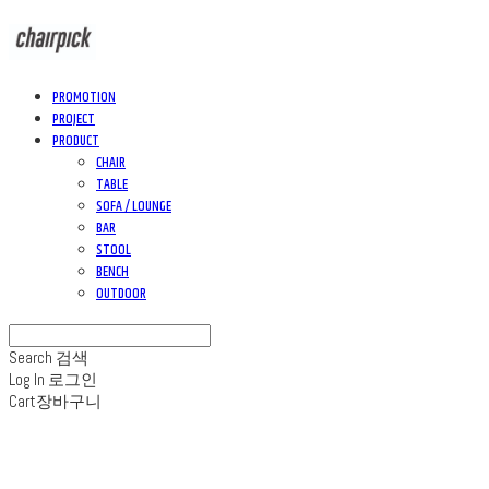
PROMOTION
PROJECT
PRODUCT
CHAIR
TABLE
SOFA / LOUNGE
BAR
STOOL
BENCH
OUTDOOR
Search
검색
Log In
로그인
Cart
장바구니