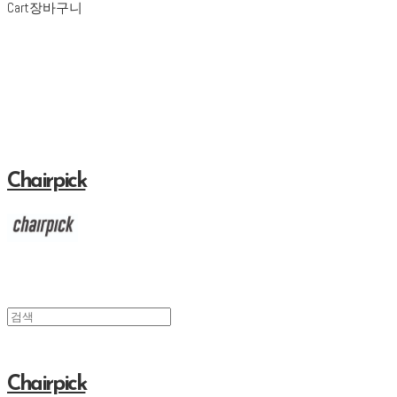
Cart
장바구니
Chairpick
Chairpick