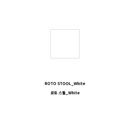
ROTO STOOL_White
로토 스툴_White