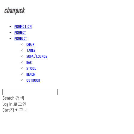
PROMOTION
PROJECT
PRODUCT
CHAIR
TABLE
SOFA / LOUNGE
BAR
STOOL
BENCH
OUTDOOR
Search
검색
Log In
로그인
Cart
장바구니