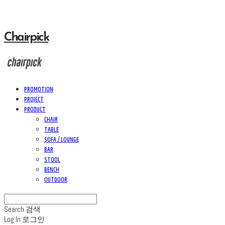
Chairpick
PROMOTION
PROJECT
PRODUCT
CHAIR
TABLE
SOFA / LOUNGE
BAR
STOOL
BENCH
OUTDOOR
Search
검색
Log In
로그인