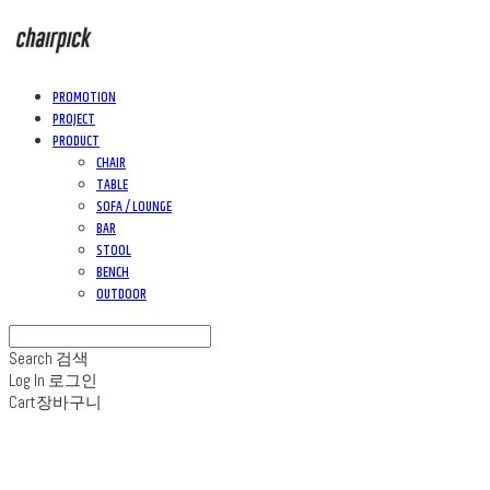
PROMOTION
PROJECT
PRODUCT
CHAIR
TABLE
SOFA / LOUNGE
BAR
STOOL
BENCH
OUTDOOR
Search
검색
Log In
로그인
Cart
장바구니