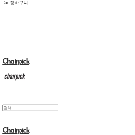
Cart
장바구니
Chairpick
Chairpick