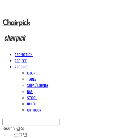
Chairpick
PROMOTION
PROJECT
PRODUCT
CHAIR
TABLE
SOFA / LOUNGE
BAR
STOOL
BENCH
OUTDOOR
Search
검색
Log In
로그인