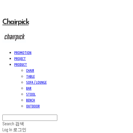
Chairpick
PROMOTION
PROJECT
PRODUCT
CHAIR
TABLE
SOFA / LOUNGE
BAR
STOOL
BENCH
OUTDOOR
Search
검색
Log In
로그인