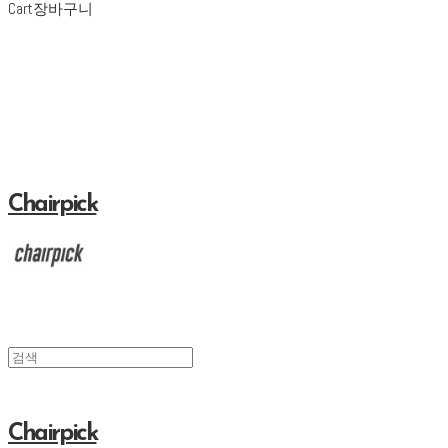
Cart
장바구니
Chairpick
Chairpick