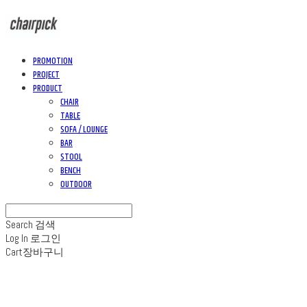
PROMOTION
PROJECT
PRODUCT
CHAIR
TABLE
SOFA / LOUNGE
BAR
STOOL
BENCH
OUTDOOR
Search
검색
Log In
로그인
Cart
장바구니