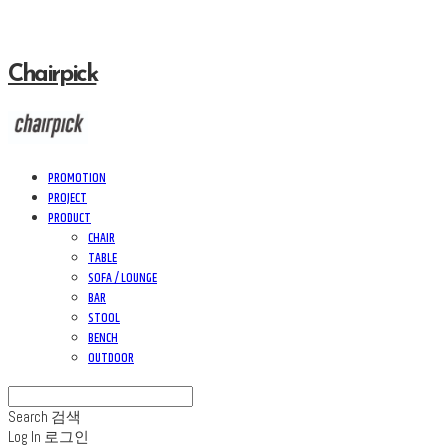
Chairpick
PROMOTION
PROJECT
PRODUCT
CHAIR
TABLE
SOFA / LOUNGE
BAR
STOOL
BENCH
OUTDOOR
Search
검색
Log In
로그인