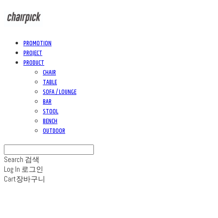
PROMOTION
PROJECT
PRODUCT
CHAIR
TABLE
SOFA / LOUNGE
BAR
STOOL
BENCH
OUTDOOR
Search
검색
Log In
로그인
Cart
장바구니