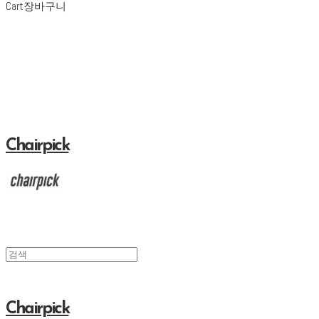
Cart
장바구니
Chairpick
Chairpick