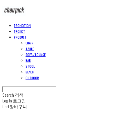
PROMOTION
PROJECT
PRODUCT
CHAIR
TABLE
SOFA / LOUNGE
BAR
STOOL
BENCH
OUTDOOR
Search
검색
Log In
로그인
Cart
장바구니