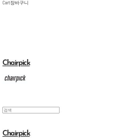
Cart
장바구니
Chairpick
Chairpick