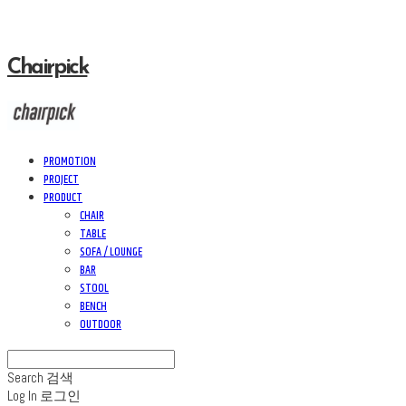
Chairpick
PROMOTION
PROJECT
PRODUCT
CHAIR
TABLE
SOFA / LOUNGE
BAR
STOOL
BENCH
OUTDOOR
Search
검색
Log In
로그인