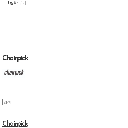
Cart
장바구니
Chairpick
Chairpick