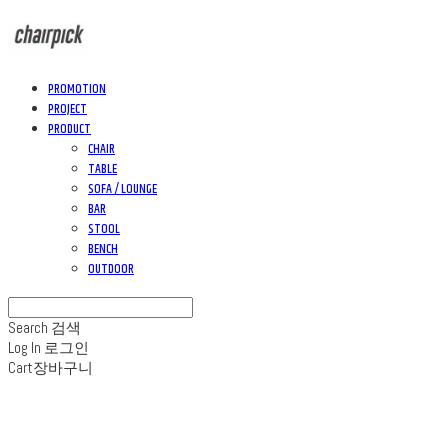
PROMOTION
PROJECT
PRODUCT
CHAIR
TABLE
SOFA / LOUNGE
BAR
STOOL
BENCH
OUTDOOR
Search
검색
Log In
로그인
Cart
장바구니