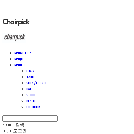
Chairpick
PROMOTION
PROJECT
PRODUCT
CHAIR
TABLE
SOFA / LOUNGE
BAR
STOOL
BENCH
OUTDOOR
Search
검색
Log In
로그인