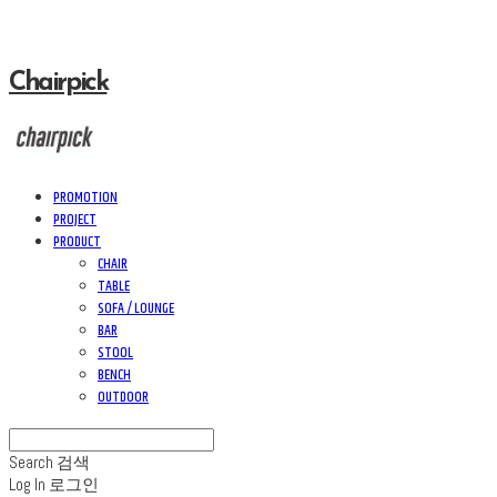
Chairpick
PROMOTION
PROJECT
PRODUCT
CHAIR
TABLE
SOFA / LOUNGE
BAR
STOOL
BENCH
OUTDOOR
Search
검색
Log In
로그인