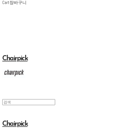
Cart
장바구니
Chairpick
Chairpick