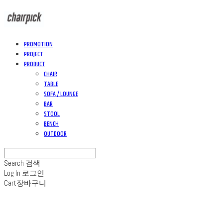
PROMOTION
PROJECT
PRODUCT
CHAIR
TABLE
SOFA / LOUNGE
BAR
STOOL
BENCH
OUTDOOR
Search
검색
Log In
로그인
Cart
장바구니