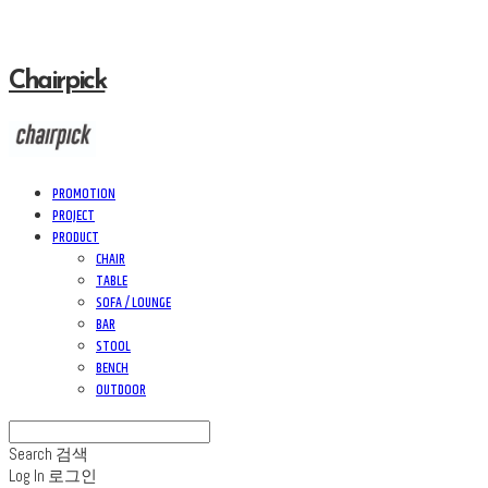
Chairpick
PROMOTION
PROJECT
PRODUCT
CHAIR
TABLE
SOFA / LOUNGE
BAR
STOOL
BENCH
OUTDOOR
Search
검색
Log In
로그인