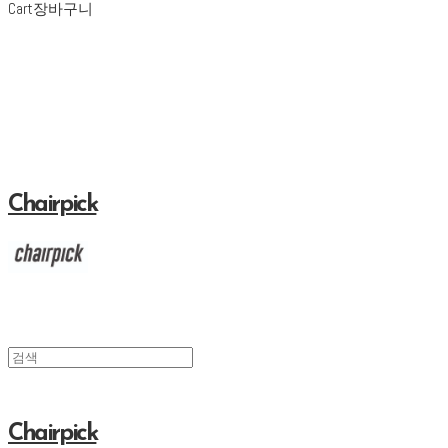
Cart
장바구니
Chairpick
Chairpick