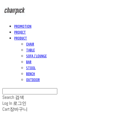
PROMOTION
PROJECT
PRODUCT
CHAIR
TABLE
SOFA / LOUNGE
BAR
STOOL
BENCH
OUTDOOR
Search
검색
Log In
로그인
Cart
장바구니