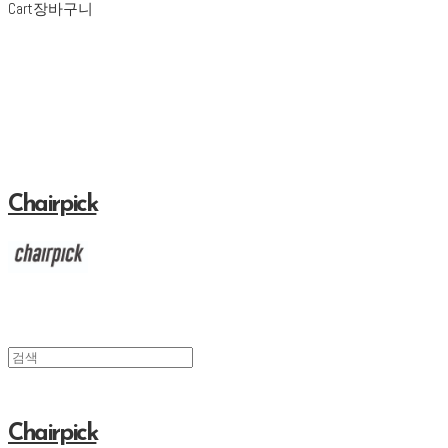
Cart
장바구니
Chairpick
Chairpick