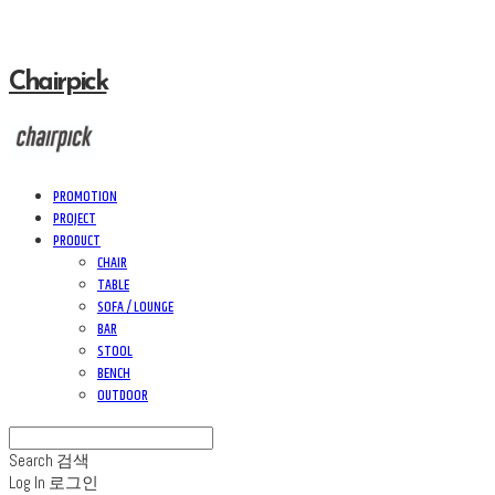
Chairpick
PROMOTION
PROJECT
PRODUCT
CHAIR
TABLE
SOFA / LOUNGE
BAR
STOOL
BENCH
OUTDOOR
Search
검색
Log In
로그인