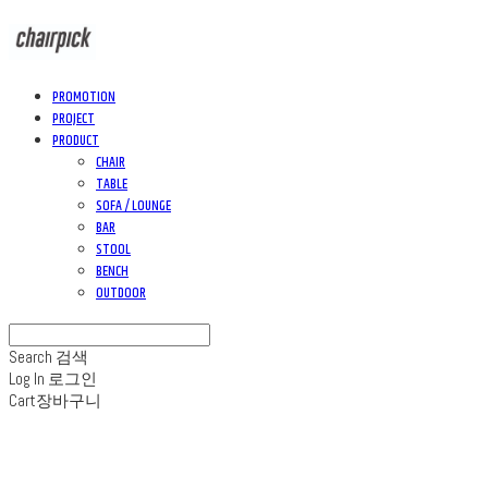
PROMOTION
PROJECT
PRODUCT
CHAIR
TABLE
SOFA / LOUNGE
BAR
STOOL
BENCH
OUTDOOR
Search
검색
Log In
로그인
Cart
장바구니