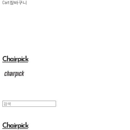
Cart
장바구니
Chairpick
Chairpick