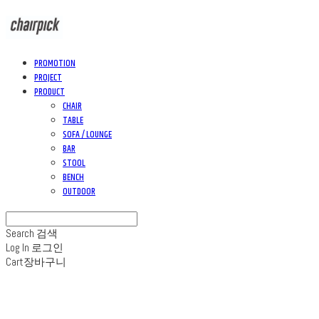
PROMOTION
PROJECT
PRODUCT
CHAIR
TABLE
SOFA / LOUNGE
BAR
STOOL
BENCH
OUTDOOR
Search
검색
Log In
로그인
Cart
장바구니