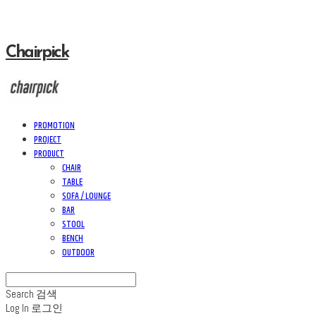
Chairpick
PROMOTION
PROJECT
PRODUCT
CHAIR
TABLE
SOFA / LOUNGE
BAR
STOOL
BENCH
OUTDOOR
Search
검색
Log In
로그인