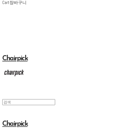
Cart
장바구니
Chairpick
Chairpick