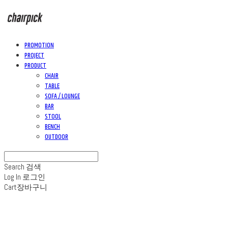
PROMOTION
PROJECT
PRODUCT
CHAIR
TABLE
SOFA / LOUNGE
BAR
STOOL
BENCH
OUTDOOR
Search
검색
Log In
로그인
Cart
장바구니