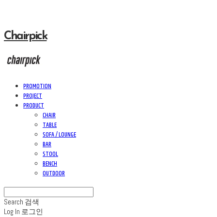
Chairpick
PROMOTION
PROJECT
PRODUCT
CHAIR
TABLE
SOFA / LOUNGE
BAR
STOOL
BENCH
OUTDOOR
Search
검색
Log In
로그인