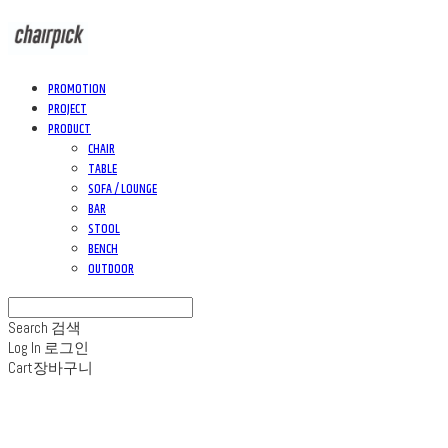
PROMOTION
PROJECT
PRODUCT
CHAIR
TABLE
SOFA / LOUNGE
BAR
STOOL
BENCH
OUTDOOR
Search
검색
Log In
로그인
Cart
장바구니