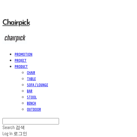
Chairpick
PROMOTION
PROJECT
PRODUCT
CHAIR
TABLE
SOFA / LOUNGE
BAR
STOOL
BENCH
OUTDOOR
Search
검색
Log In
로그인