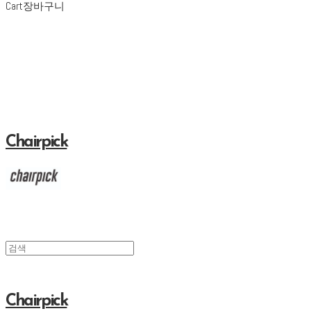
Cart
장바구니
Chairpick
Chairpick