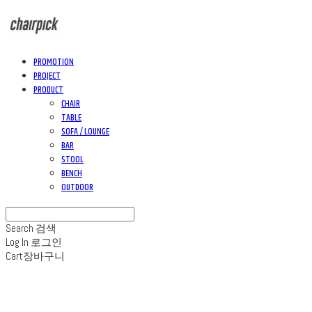
PROMOTION
PROJECT
PRODUCT
CHAIR
TABLE
SOFA / LOUNGE
BAR
STOOL
BENCH
OUTDOOR
Search
검색
Log In
로그인
Cart
장바구니