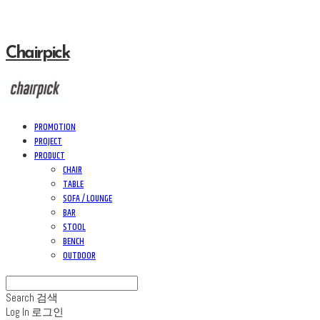
Chairpick
PROMOTION
PROJECT
PRODUCT
CHAIR
TABLE
SOFA / LOUNGE
BAR
STOOL
BENCH
OUTDOOR
Search
검색
Log In
로그인