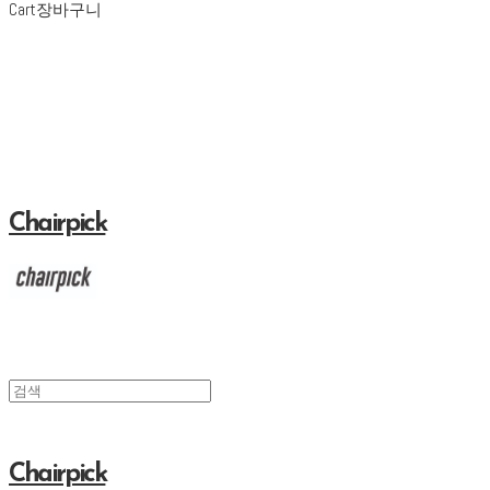
Cart
장바구니
Chairpick
Chairpick