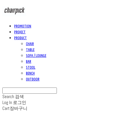
PROMOTION
PROJECT
PRODUCT
CHAIR
TABLE
SOFA / LOUNGE
BAR
STOOL
BENCH
OUTDOOR
Search
검색
Log In
로그인
Cart
장바구니