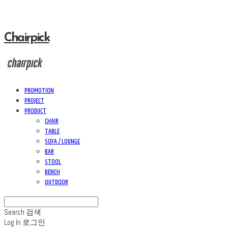
Chairpick
PROMOTION
PROJECT
PRODUCT
CHAIR
TABLE
SOFA / LOUNGE
BAR
STOOL
BENCH
OUTDOOR
Search
검색
Log In
로그인