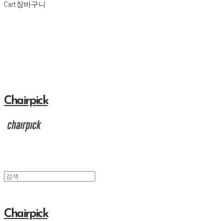
Cart
장바구니
Chairpick
Chairpick