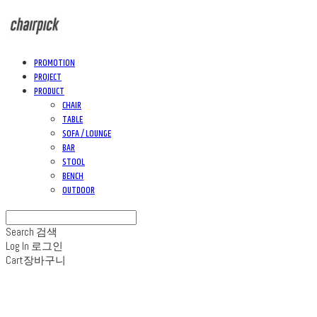
PROMOTION
PROJECT
PRODUCT
CHAIR
TABLE
SOFA / LOUNGE
BAR
STOOL
BENCH
OUTDOOR
Search
검색
Log In
로그인
Cart
장바구니