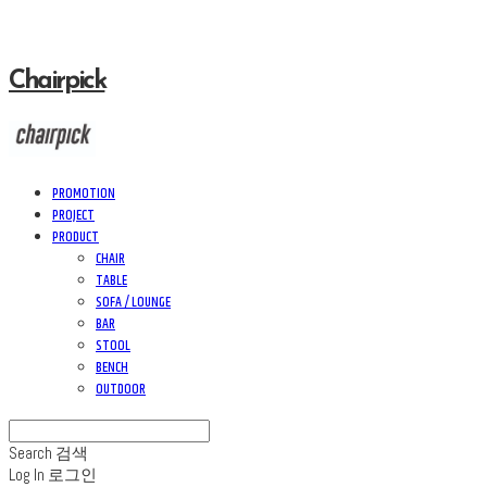
Chairpick
PROMOTION
PROJECT
PRODUCT
CHAIR
TABLE
SOFA / LOUNGE
BAR
STOOL
BENCH
OUTDOOR
Search
검색
Log In
로그인