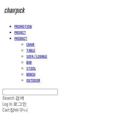
PROMOTION
PROJECT
PRODUCT
CHAIR
TABLE
SOFA / LOUNGE
BAR
STOOL
BENCH
OUTDOOR
Search
검색
Log In
로그인
Cart
장바구니