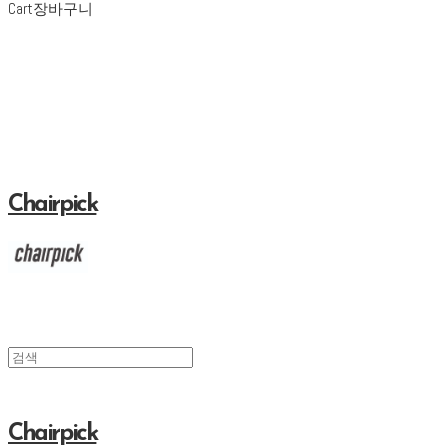
Cart
장바구니
Chairpick
Chairpick