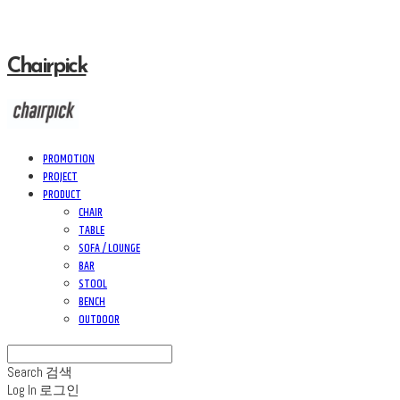
Chairpick
PROMOTION
PROJECT
PRODUCT
CHAIR
TABLE
SOFA / LOUNGE
BAR
STOOL
BENCH
OUTDOOR
Search
검색
Log In
로그인