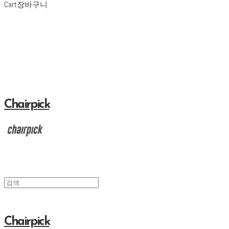
Cart
장바구니
Chairpick
Chairpick