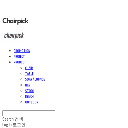
Chairpick
PROMOTION
PROJECT
PRODUCT
CHAIR
TABLE
SOFA / LOUNGE
BAR
STOOL
BENCH
OUTDOOR
Search
검색
Log In
로그인