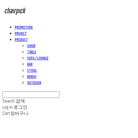
PROMOTION
PROJECT
PRODUCT
CHAIR
TABLE
SOFA / LOUNGE
BAR
STOOL
BENCH
OUTDOOR
Search
검색
Log In
로그인
Cart
장바구니