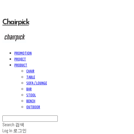
Chairpick
PROMOTION
PROJECT
PRODUCT
CHAIR
TABLE
SOFA / LOUNGE
BAR
STOOL
BENCH
OUTDOOR
Search
검색
Log In
로그인