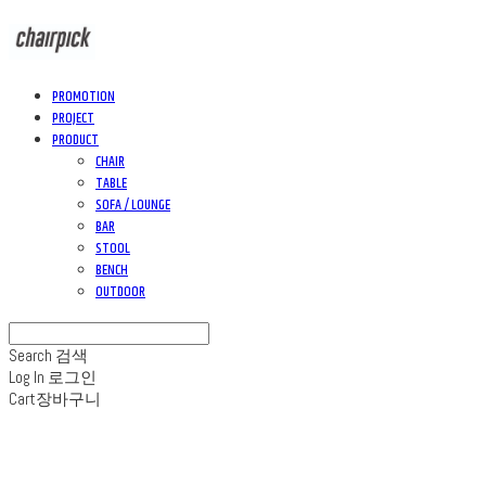
PROMOTION
PROJECT
PRODUCT
CHAIR
TABLE
SOFA / LOUNGE
BAR
STOOL
BENCH
OUTDOOR
Search
검색
Log In
로그인
Cart
장바구니