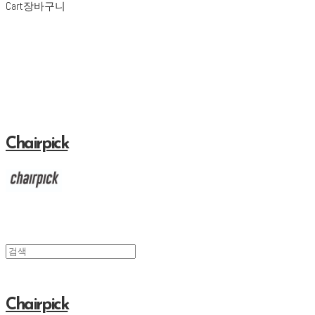
Cart
장바구니
Chairpick
Chairpick