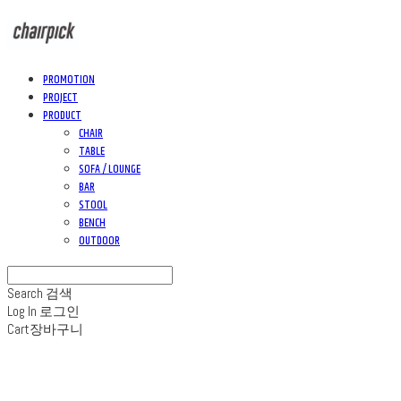
PROMOTION
PROJECT
PRODUCT
CHAIR
TABLE
SOFA / LOUNGE
BAR
STOOL
BENCH
OUTDOOR
Search
검색
Log In
로그인
Cart
장바구니