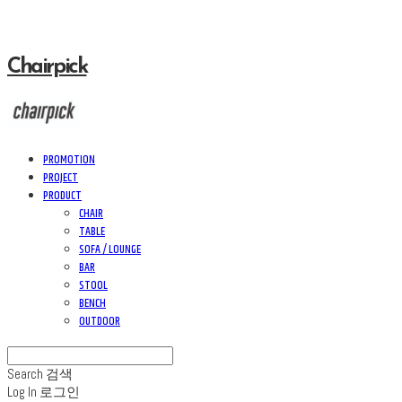
Chairpick
PROMOTION
PROJECT
PRODUCT
CHAIR
TABLE
SOFA / LOUNGE
BAR
STOOL
BENCH
OUTDOOR
Search
검색
Log In
로그인