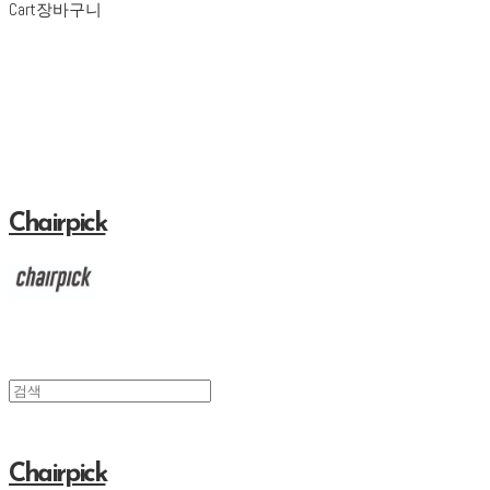
Cart
장바구니
Chairpick
Chairpick