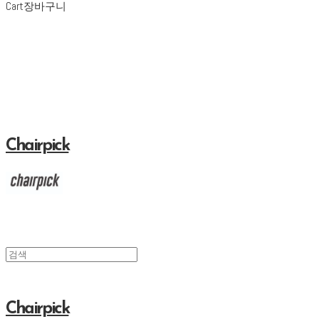
Cart
장바구니
Chairpick
Chairpick