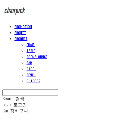
PROMOTION
PROJECT
PRODUCT
CHAIR
TABLE
SOFA / LOUNGE
BAR
STOOL
BENCH
OUTDOOR
Search
검색
Log In
로그인
Cart
장바구니