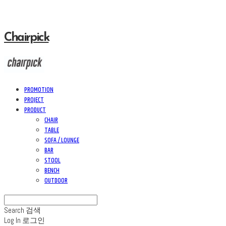
Chairpick
PROMOTION
PROJECT
PRODUCT
CHAIR
TABLE
SOFA / LOUNGE
BAR
STOOL
BENCH
OUTDOOR
Search
검색
Log In
로그인