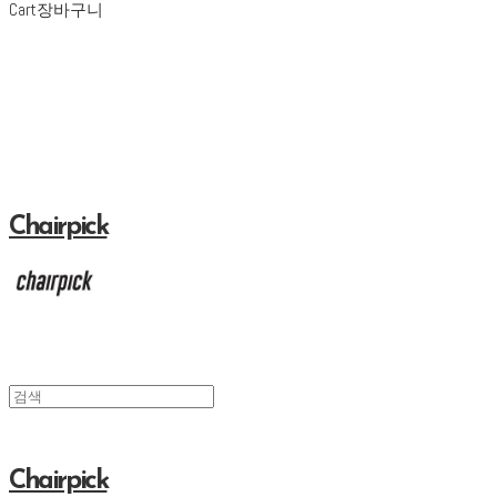
Cart
장바구니
Chairpick
Chairpick