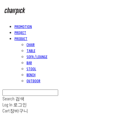
PROMOTION
PROJECT
PRODUCT
CHAIR
TABLE
SOFA / LOUNGE
BAR
STOOL
BENCH
OUTDOOR
Search
검색
Log In
로그인
Cart
장바구니