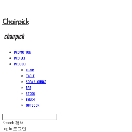
Chairpick
PROMOTION
PROJECT
PRODUCT
CHAIR
TABLE
SOFA / LOUNGE
BAR
STOOL
BENCH
OUTDOOR
Search
검색
Log In
로그인