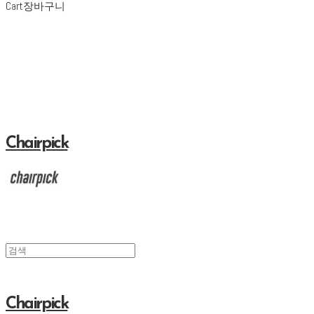
Cart
장바구니
Chairpick
Chairpick