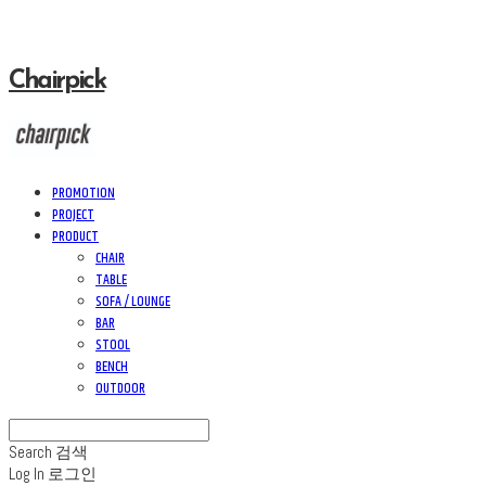
Chairpick
PROMOTION
PROJECT
PRODUCT
CHAIR
TABLE
SOFA / LOUNGE
BAR
STOOL
BENCH
OUTDOOR
Search
검색
Log In
로그인