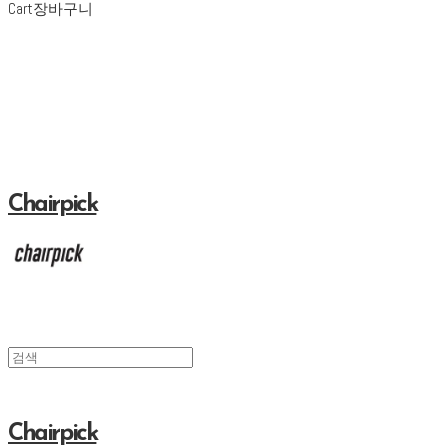
Cart
장바구니
Chairpick
Chairpick