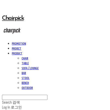
Chairpick
PROMOTION
PROJECT
PRODUCT
CHAIR
TABLE
SOFA / LOUNGE
BAR
STOOL
BENCH
OUTDOOR
Search
검색
Log In
로그인