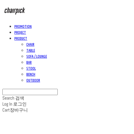
PROMOTION
PROJECT
PRODUCT
CHAIR
TABLE
SOFA / LOUNGE
BAR
STOOL
BENCH
OUTDOOR
Search
검색
Log In
로그인
Cart
장바구니