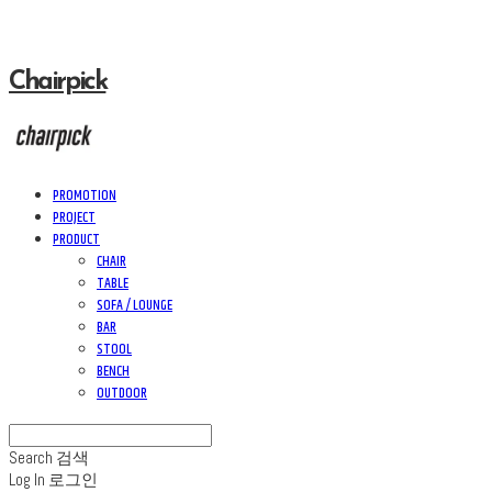
Chairpick
PROMOTION
PROJECT
PRODUCT
CHAIR
TABLE
SOFA / LOUNGE
BAR
STOOL
BENCH
OUTDOOR
Search
검색
Log In
로그인