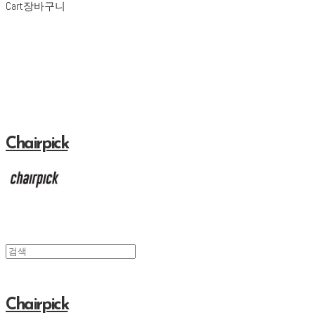
Cart
장바구니
Chairpick
Chairpick