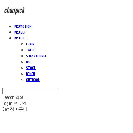
PROMOTION
PROJECT
PRODUCT
CHAIR
TABLE
SOFA / LOUNGE
BAR
STOOL
BENCH
OUTDOOR
Search
검색
Log In
로그인
Cart
장바구니