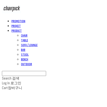
PROMOTION
PROJECT
PRODUCT
CHAIR
TABLE
SOFA / LOUNGE
BAR
STOOL
BENCH
OUTDOOR
Search
검색
Log In
로그인
Cart
장바구니