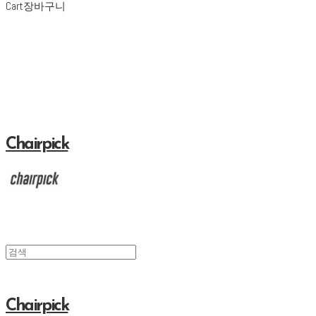
Cart
장바구니
Chairpick
Chairpick