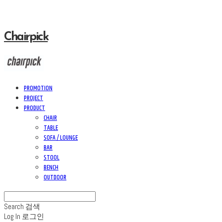
Chairpick
PROMOTION
PROJECT
PRODUCT
CHAIR
TABLE
SOFA / LOUNGE
BAR
STOOL
BENCH
OUTDOOR
Search
검색
Log In
로그인