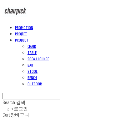
PROMOTION
PROJECT
PRODUCT
CHAIR
TABLE
SOFA / LOUNGE
BAR
STOOL
BENCH
OUTDOOR
Search
검색
Log In
로그인
Cart
장바구니