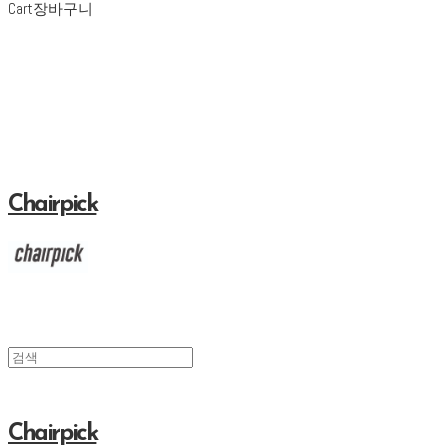
Cart
장바구니
Chairpick
Chairpick