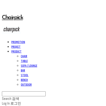
Chairpick
PROMOTION
PROJECT
PRODUCT
CHAIR
TABLE
SOFA / LOUNGE
BAR
STOOL
BENCH
OUTDOOR
Search
검색
Log In
로그인