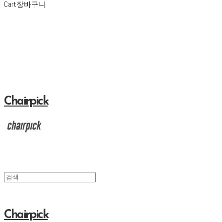
Cart
장바구니
Chairpick
Chairpick