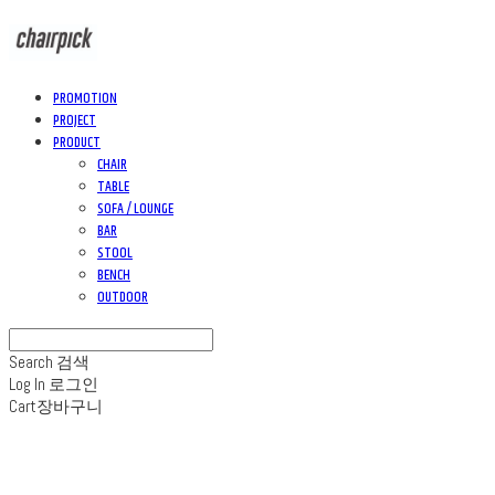
PROMOTION
PROJECT
PRODUCT
CHAIR
TABLE
SOFA / LOUNGE
BAR
STOOL
BENCH
OUTDOOR
Search
검색
Log In
로그인
Cart
장바구니