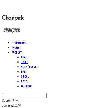
Chairpick
PROMOTION
PROJECT
PRODUCT
CHAIR
TABLE
SOFA / LOUNGE
BAR
STOOL
BENCH
OUTDOOR
Search
검색
Log In
로그인