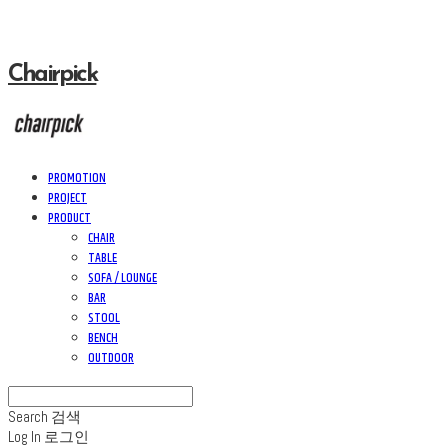
Chairpick
PROMOTION
PROJECT
PRODUCT
CHAIR
TABLE
SOFA / LOUNGE
BAR
STOOL
BENCH
OUTDOOR
Search
검색
Log In
로그인