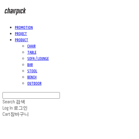
PROMOTION
PROJECT
PRODUCT
CHAIR
TABLE
SOFA / LOUNGE
BAR
STOOL
BENCH
OUTDOOR
Search
검색
Log In
로그인
Cart
장바구니