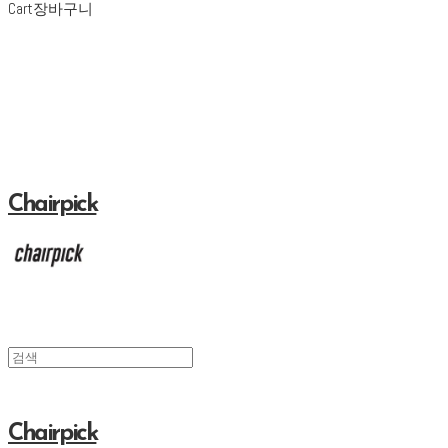
Cart
장바구니
Chairpick
Chairpick