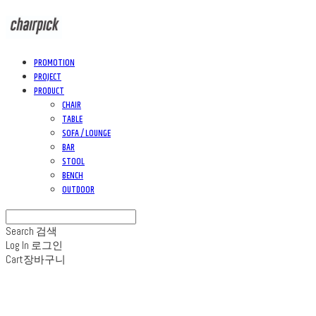
PROMOTION
PROJECT
PRODUCT
CHAIR
TABLE
SOFA / LOUNGE
BAR
STOOL
BENCH
OUTDOOR
Search
검색
Log In
로그인
Cart
장바구니