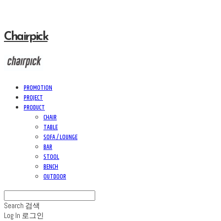
Chairpick
PROMOTION
PROJECT
PRODUCT
CHAIR
TABLE
SOFA / LOUNGE
BAR
STOOL
BENCH
OUTDOOR
Search
검색
Log In
로그인