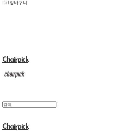
Cart
장바구니
Chairpick
Chairpick