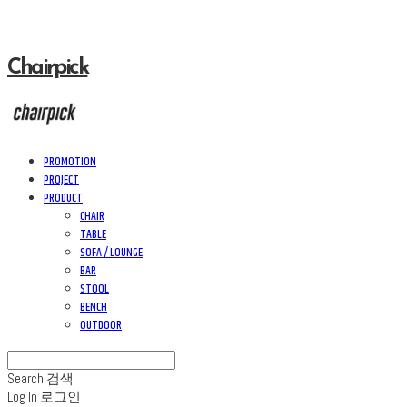
Chairpick
PROMOTION
PROJECT
PRODUCT
CHAIR
TABLE
SOFA / LOUNGE
BAR
STOOL
BENCH
OUTDOOR
Search
검색
Log In
로그인