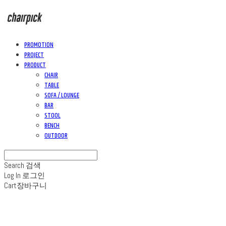
PROMOTION
PROJECT
PRODUCT
CHAIR
TABLE
SOFA / LOUNGE
BAR
STOOL
BENCH
OUTDOOR
Search
검색
Log In
로그인
Cart
장바구니