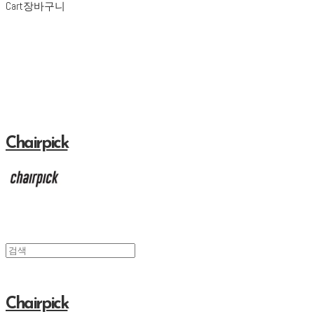
Cart
장바구니
Chairpick
Chairpick