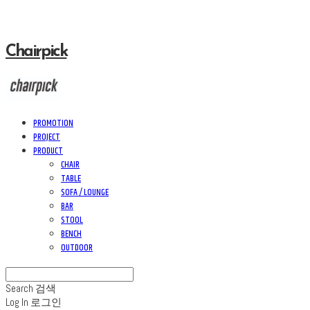
Chairpick
PROMOTION
PROJECT
PRODUCT
CHAIR
TABLE
SOFA / LOUNGE
BAR
STOOL
BENCH
OUTDOOR
Search
검색
Log In
로그인