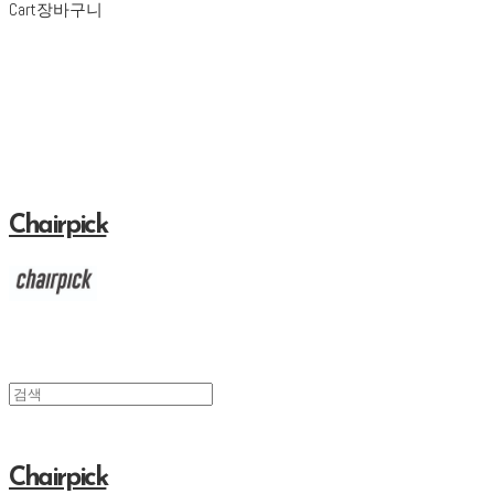
Cart
장바구니
Chairpick
Chairpick