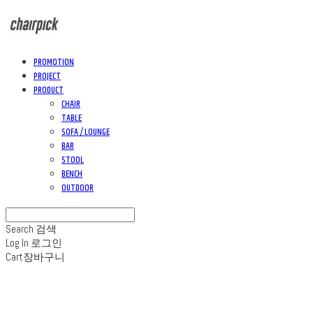
PROMOTION
PROJECT
PRODUCT
CHAIR
TABLE
SOFA / LOUNGE
BAR
STOOL
BENCH
OUTDOOR
Search
검색
Log In
로그인
Cart
장바구니