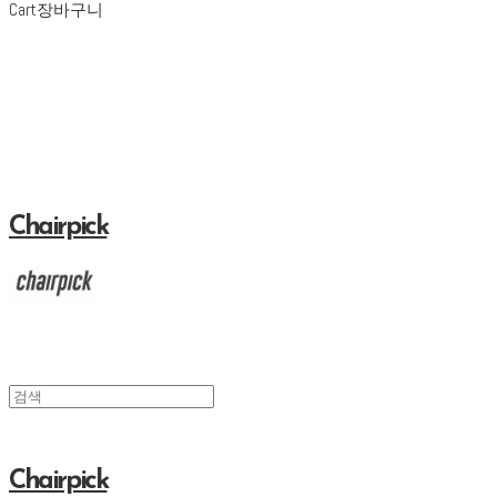
Cart
장바구니
Chairpick
Chairpick