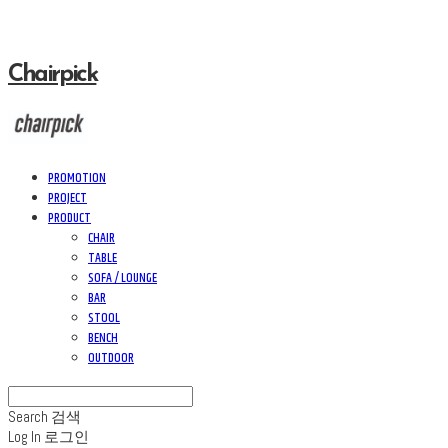
Chairpick
PROMOTION
PROJECT
PRODUCT
CHAIR
TABLE
SOFA / LOUNGE
BAR
STOOL
BENCH
OUTDOOR
Search
검색
Log In
로그인