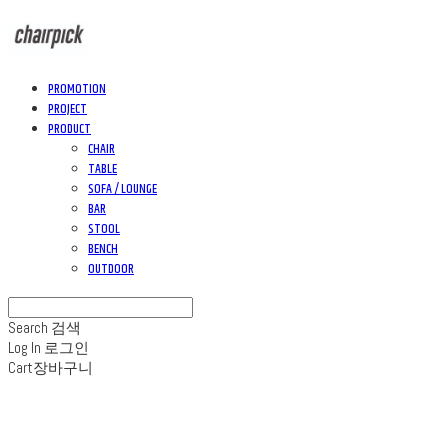
PROMOTION
PROJECT
PRODUCT
CHAIR
TABLE
SOFA / LOUNGE
BAR
STOOL
BENCH
OUTDOOR
Search
검색
Log In
로그인
Cart
장바구니