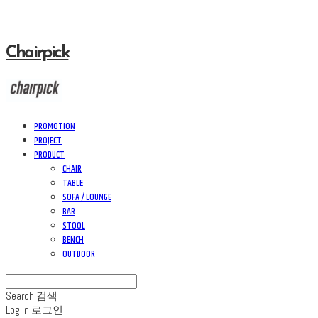
Chairpick
PROMOTION
PROJECT
PRODUCT
CHAIR
TABLE
SOFA / LOUNGE
BAR
STOOL
BENCH
OUTDOOR
Search
검색
Log In
로그인