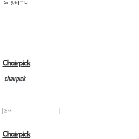
Cart
장바구니
Chairpick
Chairpick