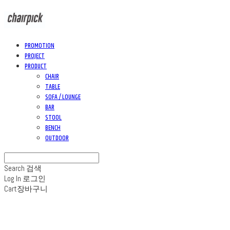
PROMOTION
PROJECT
PRODUCT
CHAIR
TABLE
SOFA / LOUNGE
BAR
STOOL
BENCH
OUTDOOR
Search
검색
Log In
로그인
Cart
장바구니