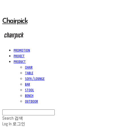
Chairpick
PROMOTION
PROJECT
PRODUCT
CHAIR
TABLE
SOFA / LOUNGE
BAR
STOOL
BENCH
OUTDOOR
Search
검색
Log In
로그인