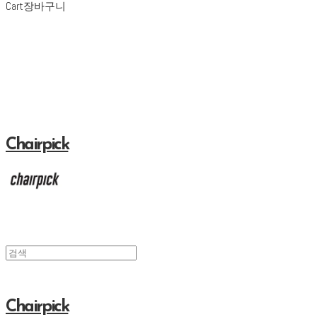
Cart
장바구니
Chairpick
Chairpick