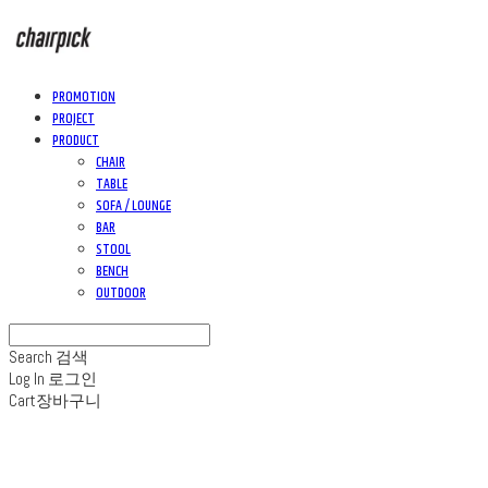
PROMOTION
PROJECT
PRODUCT
CHAIR
TABLE
SOFA / LOUNGE
BAR
STOOL
BENCH
OUTDOOR
Search
검색
Log In
로그인
Cart
장바구니