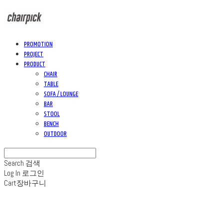
PROMOTION
PROJECT
PRODUCT
CHAIR
TABLE
SOFA / LOUNGE
BAR
STOOL
BENCH
OUTDOOR
Search
검색
Log In
로그인
Cart
장바구니