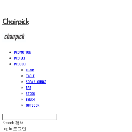
Chairpick
PROMOTION
PROJECT
PRODUCT
CHAIR
TABLE
SOFA / LOUNGE
BAR
STOOL
BENCH
OUTDOOR
Search
검색
Log In
로그인