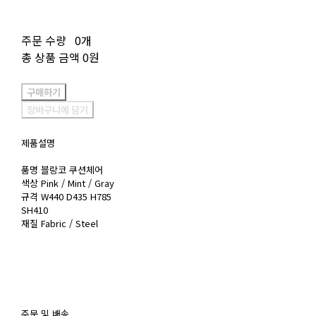
주문 수량
0개
총 상품 금액
0원
구매하기
장바구니에 담기
제품설명
품명 블랑코 쿠션체어
색상 Pink / Mint / Gray
규격 W440 D435 H785
SH410
재질 Fabric / Steel
주문 및 배송