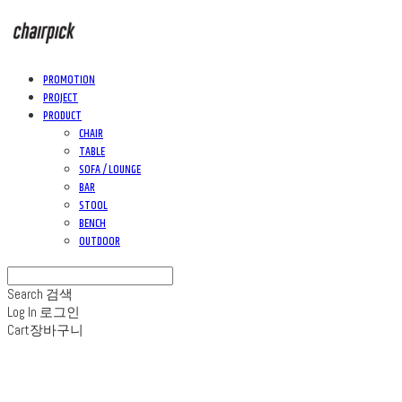
PROMOTION
PROJECT
PRODUCT
CHAIR
TABLE
SOFA / LOUNGE
BAR
STOOL
BENCH
OUTDOOR
Search
검색
Log In
로그인
Cart
장바구니