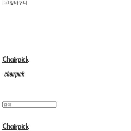
Cart
장바구니
Chairpick
Chairpick