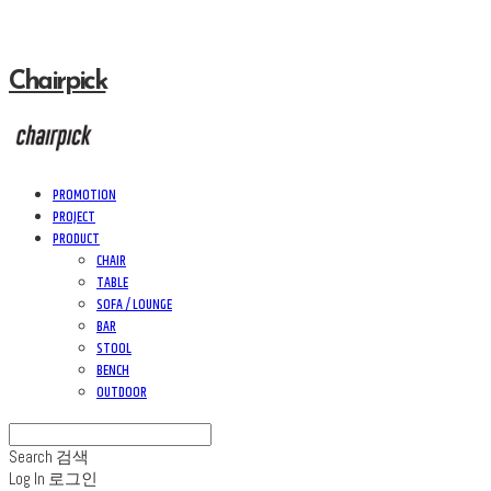
Chairpick
PROMOTION
PROJECT
PRODUCT
CHAIR
TABLE
SOFA / LOUNGE
BAR
STOOL
BENCH
OUTDOOR
Search
검색
Log In
로그인