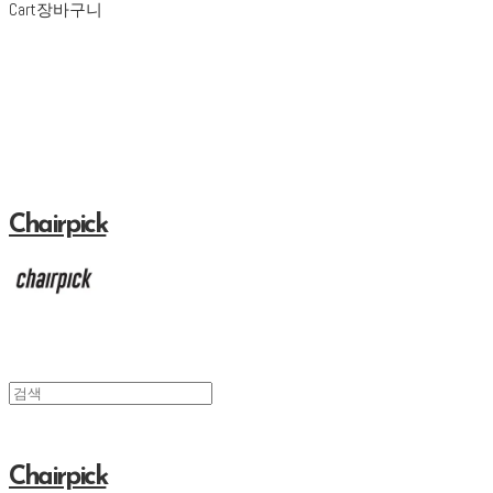
Cart
장바구니
Chairpick
Chairpick