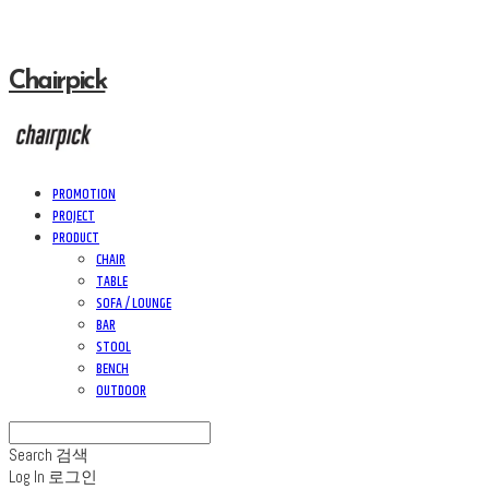
Chairpick
PROMOTION
PROJECT
PRODUCT
CHAIR
TABLE
SOFA / LOUNGE
BAR
STOOL
BENCH
OUTDOOR
Search
검색
Log In
로그인