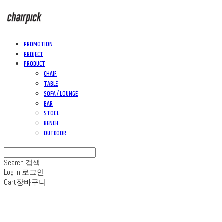
PROMOTION
PROJECT
PRODUCT
CHAIR
TABLE
SOFA / LOUNGE
BAR
STOOL
BENCH
OUTDOOR
Search
검색
Log In
로그인
Cart
장바구니