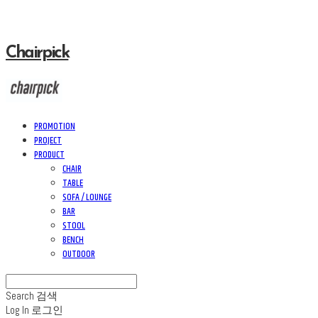
Chairpick
PROMOTION
PROJECT
PRODUCT
CHAIR
TABLE
SOFA / LOUNGE
BAR
STOOL
BENCH
OUTDOOR
Search
검색
Log In
로그인