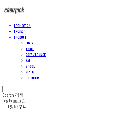
PROMOTION
PROJECT
PRODUCT
CHAIR
TABLE
SOFA / LOUNGE
BAR
STOOL
BENCH
OUTDOOR
Search
검색
Log In
로그인
Cart
장바구니