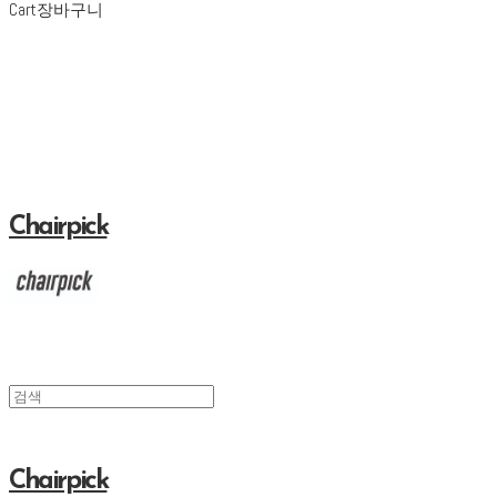
Cart
장바구니
Chairpick
Chairpick