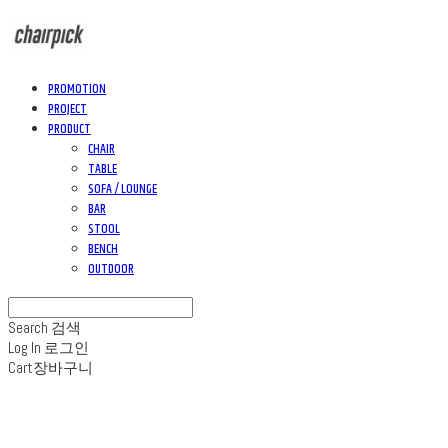
PROMOTION
PROJECT
PRODUCT
CHAIR
TABLE
SOFA / LOUNGE
BAR
STOOL
BENCH
OUTDOOR
Search
검색
Log In
로그인
Cart
장바구니