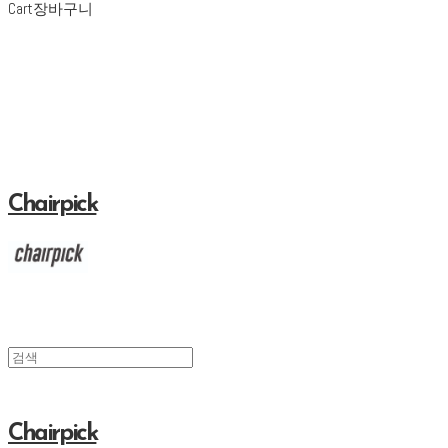
Cart
장바구니
Chairpick
Chairpick