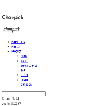
Chairpick
PROMOTION
PROJECT
PRODUCT
CHAIR
TABLE
SOFA / LOUNGE
BAR
STOOL
BENCH
OUTDOOR
Search
검색
Log In
로그인