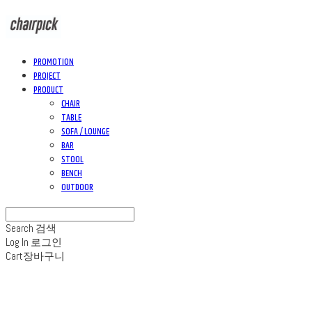
PROMOTION
PROJECT
PRODUCT
CHAIR
TABLE
SOFA / LOUNGE
BAR
STOOL
BENCH
OUTDOOR
Search
검색
Log In
로그인
Cart
장바구니