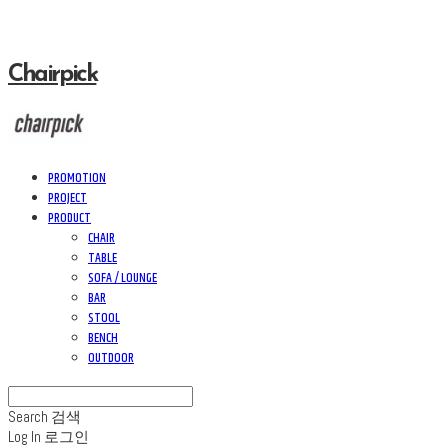
Chairpick
PROMOTION
PROJECT
PRODUCT
CHAIR
TABLE
SOFA / LOUNGE
BAR
STOOL
BENCH
OUTDOOR
Search
검색
Log In
로그인