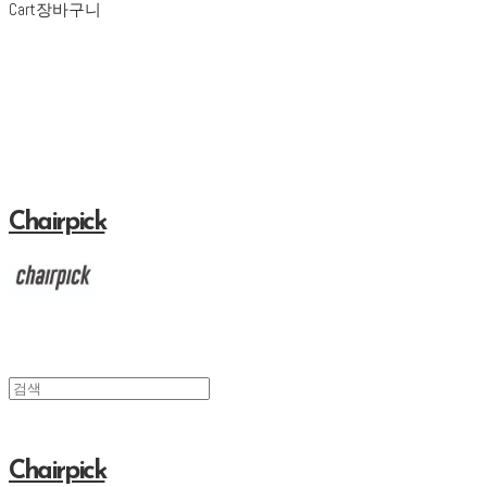
Cart
장바구니
Chairpick
Chairpick