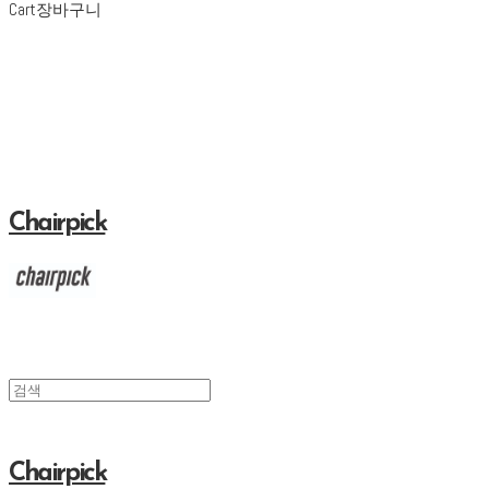
Cart
장바구니
Chairpick
Chairpick