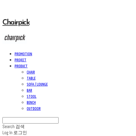
Chairpick
PROMOTION
PROJECT
PRODUCT
CHAIR
TABLE
SOFA / LOUNGE
BAR
STOOL
BENCH
OUTDOOR
Search
검색
Log In
로그인