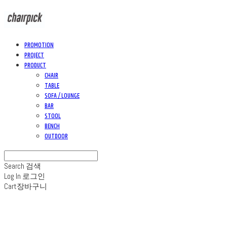
PROMOTION
PROJECT
PRODUCT
CHAIR
TABLE
SOFA / LOUNGE
BAR
STOOL
BENCH
OUTDOOR
Search
검색
Log In
로그인
Cart
장바구니