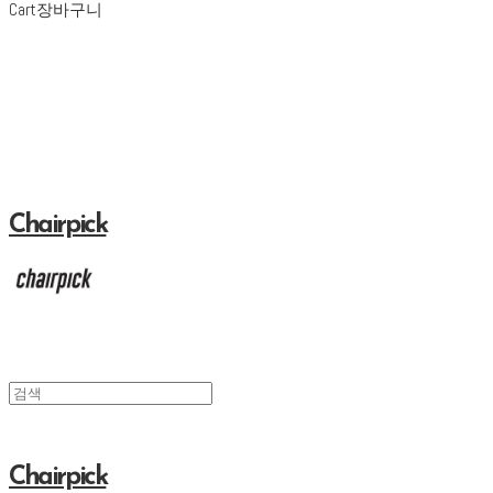
Cart
장바구니
Chairpick
Chairpick