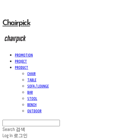
Chairpick
PROMOTION
PROJECT
PRODUCT
CHAIR
TABLE
SOFA / LOUNGE
BAR
STOOL
BENCH
OUTDOOR
Search
검색
Log In
로그인