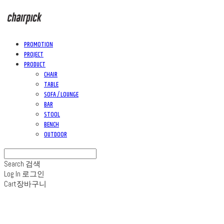
PROMOTION
PROJECT
PRODUCT
CHAIR
TABLE
SOFA / LOUNGE
BAR
STOOL
BENCH
OUTDOOR
Search
검색
Log In
로그인
Cart
장바구니