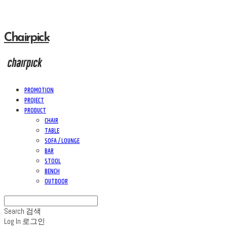
Chairpick
PROMOTION
PROJECT
PRODUCT
CHAIR
TABLE
SOFA / LOUNGE
BAR
STOOL
BENCH
OUTDOOR
Search
검색
Log In
로그인