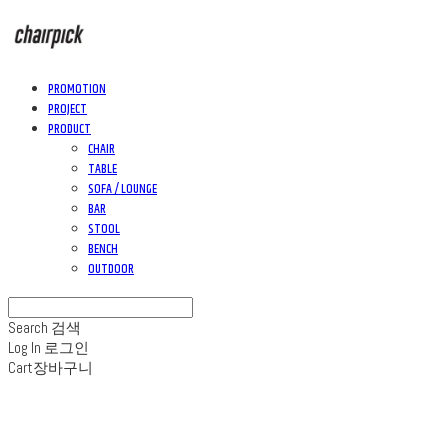
PROMOTION
PROJECT
PRODUCT
CHAIR
TABLE
SOFA / LOUNGE
BAR
STOOL
BENCH
OUTDOOR
Search
검색
Log In
로그인
Cart
장바구니