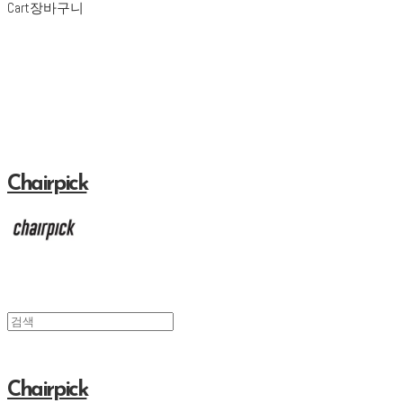
Cart
장바구니
Chairpick
Chairpick